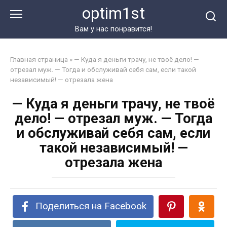
Перейти
optim1st
к
контенту
Вам у нас понравится!
Главная страница
»
— Куда я деньги трачу, не твоё дело! —
отрезал муж. — Тогда и обслуживай себя сам, если такой
независимый! — отрезала жена
— Куда я деньги трачу, не твоё
дело! — отрезал муж. — Тогда
и обслуживай себя сам, если
такой независимый! —
отрезала жена
Поделиться на Facebook