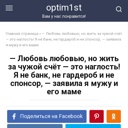
Перейти
optim1st
к
контенту
Вам у нас понравится!
Главная страница
»
— Любовь любовью, но жить за чужой счёт
— это наглость! Я не банк, не гардероб и не спонсор, — заявила
я мужу и его маме
— Любовь любовью, но жить
за чужой счёт — это наглость!
Я не банк, не гардероб и не
спонсор, — заявила я мужу и
его маме
Поделиться на Facebook