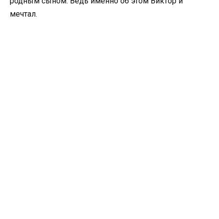
родным сыном. Ведь именно об этом Виктор и
мечтал.