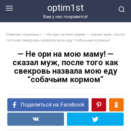
Перейти
optim1st
к
контенту
Вам у нас понравится!
Главная страница
»
— Не ори на мою маму! — сказал муж, после
того как свекровь назвала мою еду “собачьим кормом”
— Не ори на мою маму! —
сказал муж, после того как
свекровь назвала мою еду
“собачьим кормом”
Поделиться на Facebook