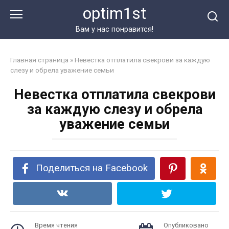
Перейти
optim1st
к
контенту
Вам у нас понравится!
Главная страница
»
Невестка отплатила свекрови за каждую
слезу и обрела уважение семьи
Невестка отплатила свекрови
за каждую слезу и обрела
уважение семьи
Поделиться на Facebook
Время чтения
Опубликовано