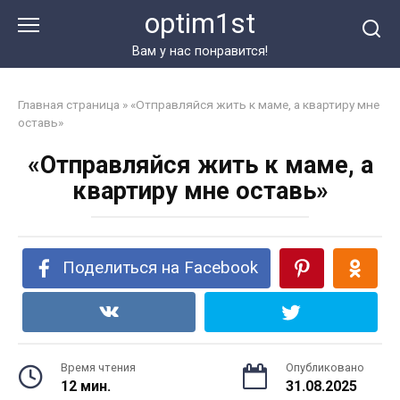
Перейти
optim1st
к
контенту
Вам у нас понравится!
Главная страница
»
«Отправляйся жить к маме, а квартиру мне
оставь»
«Отправляйся жить к маме, а
квартиру мне оставь»
Поделиться на Facebook
Время чтения
Опубликовано
12 мин.
31.08.2025