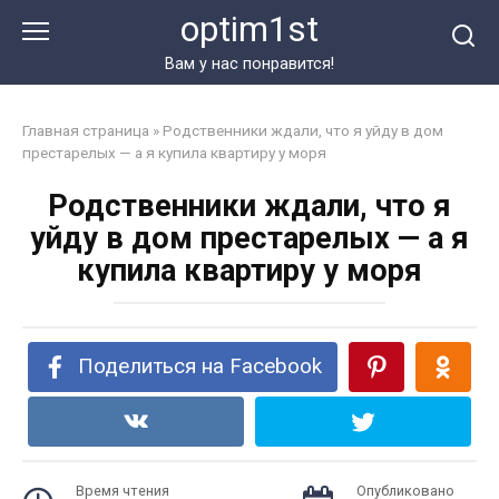
Перейти
optim1st
к
контенту
Вам у нас понравится!
Главная страница
»
Родственники ждали, что я уйду в дом
престарелых — а я купила квартиру у моря
Родственники ждали, что я
уйду в дом престарелых — а я
купила квартиру у моря
Поделиться на Facebook
Время чтения
Опубликовано