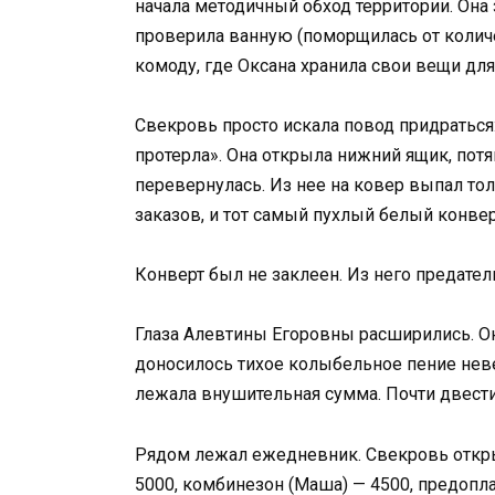
начала методичный обход территории. Она 
проверила ванную (поморщилась от количе
комоду, где Оксана хранила свои вещи для
Свекровь просто искала повод придраться
протерла». Она открыла нижний ящик, потя
перевернулась. Из нее на ковер выпал то
заказов, и тот самый пухлый белый конвер
Конверт был не заклеен. Из него предат
Глаза Алевтины Егоровны расширились. Он
доносилось тихое колыбельное пение невес
лежала внушительная сумма. Почти двести
Рядом лежал ежедневник. Свекровь открыл
5000, комбинезон (Маша) — 4500, предопл