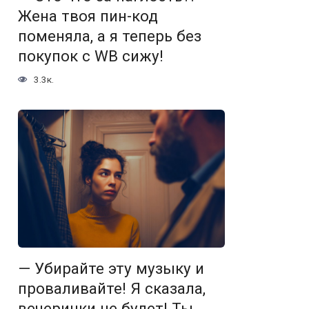
Жена твоя пин-код
поменяла, а я теперь без
покупок с WB сижу!
3.3к.
— Убирайте эту музыку и
проваливайте! Я сказала,
вечеринки не будет! Ты