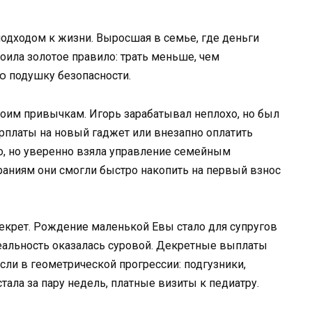
одходом к жизни. Выросшая в семье, где деньги
воила золотое правило: трать меньше, чем
ю подушку безопасности.
воим привычкам. Игорь зарабатывал неплохо, но был
арплаты на новый гаджет или внезапно оплатить
ко, но уверенно взяла управление семейным
араниям они смогли быстро накопить на первый взнос
декрет. Рождение маленькой Евы стало для супругов
еальность оказалась суровой. Декретные выплаты
сли в геометрической прогрессии: подгузники,
ала за пару недель, платные визиты к педиатру.