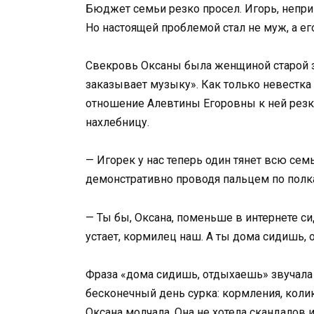
Бюджет семьи резко просел. Игорь, непри
Но настоящей проблемой стал не муж, а ег
Свекровь Оксаны была женщиной старой зак
заказывает музыку». Как только невестка
отношение Алевтины Егоровны к ней резко
нахлебницу.
— Игорек у нас теперь один тянет всю сем
демонстративно проводя пальцем по полк
— Ты бы, Оксана, поменьше в интернете с
устает, кормилец наш. А ты дома сидишь,
Фраза «дома сидишь, отдыхаешь» звучала 
бесконечный день сурка: кормления, колики
Оксана молчала. Она не хотела скандалов и