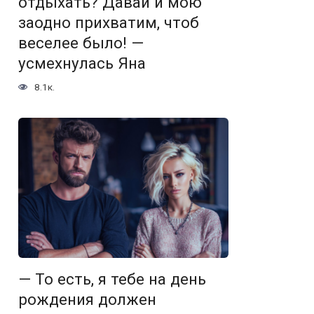
отдыхать? Давай и мою
заодно прихватим, чтоб
веселее было! —
усмехнулась Яна
8.1к.
— То есть, я тебе на день
рождения должен