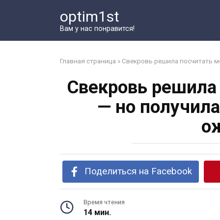
Перейти
optim1st
к
контенту
Вам у нас понравится!
Главная страница
»
Свекровь решила посчитать мо
Свекровь решила 
— но получила
о
Поделиться на Facebook
Время чтения
14 мин.