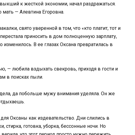
выкший к жесткой экономии, начал раздражаться.
о мать — Алевтина Егоровна.
алки, свято уверенной в том, что «кто платит, тот и
 перестала приносить в дом полноценную зарплату,
 изменилось. В ее глазах Оксана превратилась в
ью, — любила вздыхать свекровь, приходя в гости и
ам в поисках пыли.
идела, да побольше мужу внимания уделяла. Он же
 отдыхаешь.
для Оксаны как издевательство. Дни слились в
, стирка, готовка, уборка, бессонные ночи. Но
 верила, что этот период просто нужно пережить.