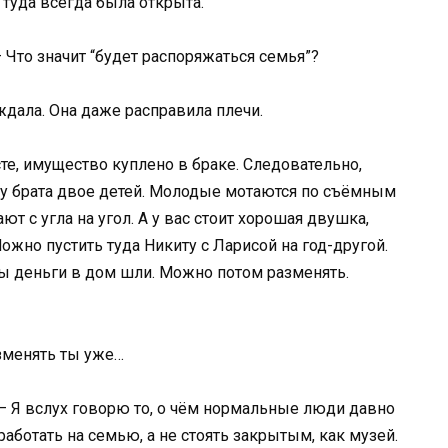
 туда всегда была открыта.
— Что значит “будет распоряжаться семья”?
 ждала. Она даже расправила плечи.
сте, имущество куплено в браке. Следовательно,
т, у брата двое детей. Молодые мотаются по съёмным
ют с угла на угол. А у вас стоит хорошая двушка,
жно пустить туда Никиту с Ларисой на год-другой.
бы деньги в дом шли. Можно потом разменять.
азменять ты уже…
. — Я вслух говорю то, о чём нормальные люди давно
ботать на семью, а не стоять закрытым, как музей.