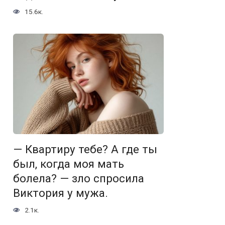
15.6к.
— Квартиру тебе? А где ты
был, когда моя мать
болела? — зло спросила
Виктория у мужа.
2.1к.