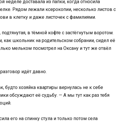
й неделе доставала из папки, когда относила
делке. Рядом лежали ксерокопии, несколько листов с
рови в клетку и даже листочек с фамилиями.
 подтянутая, в тёмной кофте с застёгнутым воротом.
м, как школьник на родительском собрании, сидел её
только мельком посмотрел на Оксану и тут же отвёл
 разговор идёт давно.
ак, будто хозяйка квартиры вернулась не к себе
ики обсуждают её судьбу. — А мы тут как раз тебя
оций.
ила его на спинку стула и только потом села