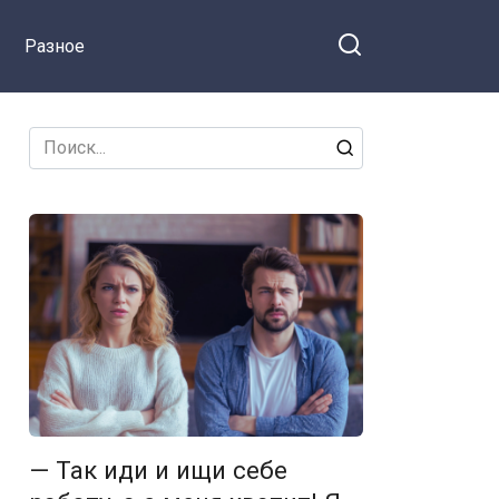
эти праздники? Вот сам с
Разное
ними и сиди!
Search
for:
— Так иди и ищи себе