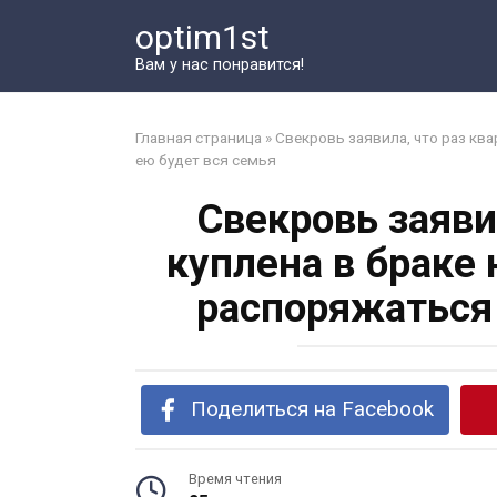
Перейти
optim1st
к
контенту
Вам у нас понравится!
Главная страница
»
Свекровь заявила, что раз ква
ею будет вся семья
Свекровь заяви
куплена в браке 
распоряжаться
Поделиться на Facebook
Время чтения