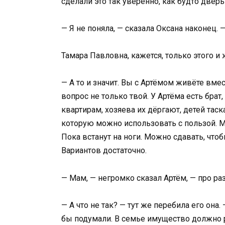
сделали это так уверенно, как будто дверь
— Я не поняла, — сказала Оксана наконец. 
Тамара Павловна, кажется, только этого и
— А то и значит. Вы с Артёмом живёте вме
вопрос не только твой. У Артёма есть бра
квартирам, хозяева их дёргают, детей таска
которую можно использовать с пользой. Мо
Пока встанут на ноги. Можно сдавать, что
Вариантов достаточно.
— Мам, — негромко сказал Артём, — про р
— А что не так? — тут же перебила его она
бы подумали. В семье имущество должно ра