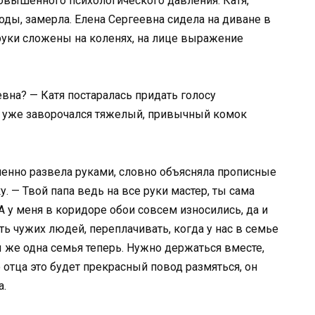
овышенного психологического давления. Катя,
оды, замерла. Елена Сергеевна сидела на диване в
руки сложены на коленях, на лице выражение
вна? — Катя постаралась придать голосу
и уже заворочался тяжелый, привычный комок
зненно развела руками, словно объясняла прописные
. — Твой папа ведь на все руки мастер, ты сама
. А у меня в коридоре обои совсем износились, да и
ь чужих людей, переплачивать, когда у нас в семье
 же одна семья теперь. Нужно держаться вместе,
о отца это будет прекрасный повод размяться, он
а.