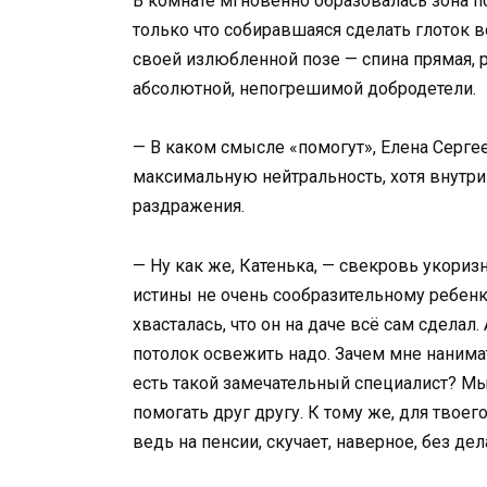
В комнате мгновенно образовалась зона п
только что собиравшаяся сделать глоток в
своей излюбленной позе — спина прямая, 
абсолютной, непогрешимой добродетели.
— В каком смысле «помогут», Елена Сергее
максимальную нейтральность, хотя внутр
раздражения.
— Ну как же, Катенька, — свекровь укори
истины не очень сообразительному ребенку
хвасталась, что он на даче всё сам сделал
потолок освежить надо. Зачем мне нанимат
есть такой замечательный специалист? Мы
помогать друг другу. К тому же, для твоег
ведь на пенсии, скучает, наверное, без дел