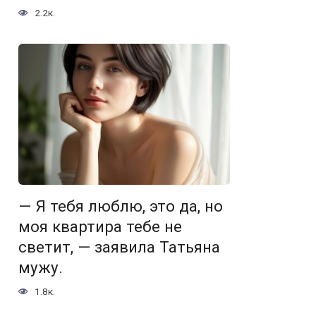
2.2к.
— Я тебя люблю, это да, но
моя квартира тебе не
светит, — заявила Татьяна
мужу.
1.8к.