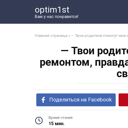
Перейти
optim1st
к
контенту
Вам у нас понравится!
Главная страница
»
— Твои родители помогут мне 
— Твои родит
ремонтом, правд
св
Поделиться на Facebook
Время чтения
15 мин.