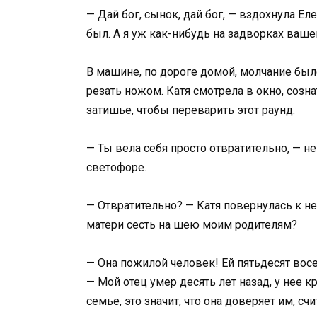
— Дай бог, сынок, дай бог, — вздохнула Е
был. А я уж как-нибудь на задворках ваш
В машине, по дороге домой, молчание было
резать ножом. Катя смотрела в окно, созн
затишье, чтобы переварить этот раунд.
— Ты вела себя просто отвратительно, — н
светофоре.
— Отвратительно? — Катя повернулась к не
матери сесть на шею моим родителям?
— Она пожилой человек! Ей пятьдесят вос
— Мой отец умер десять лет назад, у нее к
семье, это значит, что она доверяет им, с