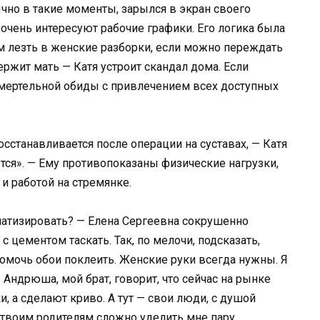
ычно в такие моменты, зарылся в экран своего
о очень интересуют рабочие графики. Его логика была
ем лезть в женские разборки, если можно переждать
жит мать — Катя устроит скандал дома. Если
мертельной обиды с привлечением всех доступных
осстанавливается после операции на суставах, — Катя
ся». — Ему противопоказаны физические нагрузки,
и работой на стремянке.
аматизировать? — Елена Сергеевна сокрушенно
с цементом таскать. Так, по мелочи, подсказать,
помочь обои поклеить. Женские руки всегда нужны. Я
Андрюша, мой брат, говорит, что сейчас на рынке
, а сделают криво. А тут — свои люди, с душой
и твоим родителям сложно уделить мне пару