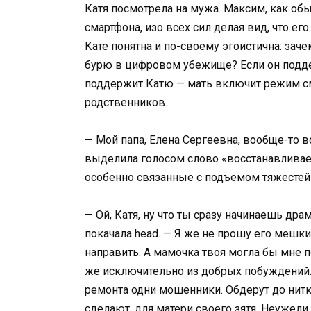
Катя посмотрела на мужа. Максим, как об
смартфона, изо всех сил делая вид, что ег
Кате понятна и по-своему эгоистична: зач
бурю в цифровом убежище? Если он поддер
поддержит Катю — мать включит режим с
родственников.
— Мой папа, Елена Сергеевна, вообще-то в
выделила голосом слово «восстанавливает
особенно связанные с подъемом тяжестей 
— Ой, Катя, ну что ты сразу начинаешь др
покачала head. — Я же не прошу его мешки 
направить. А мамочка твоя могла бы мне 
же исключительно из добрых побуждений. 
ремонта одни мошенники. Обдерут до нитки
сделают, для матери своего зятя. Неужел