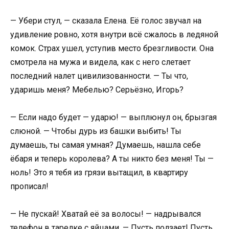
— Убери стул, — сказала Елена. Её голос звучал на
удивление ровно, хотя внутри всё сжалось в ледяной
комок. Страх ушел, уступив место брезгливости. Она
смотрела на мужа и видела, как с него слетает
последний налет цивилизованности. — Ты что,
ударишь меня? Мебелью? Серьёзно, Игорь?
— Если надо будет — ударю! — выплюнул он, брызгая
слюной. — Чтобы дурь из башки выбить! Ты
думаешь, ты самая умная? Думаешь, нашла себе
ёбаря и теперь королева? А ты никто без меня! Ты —
ноль! Это я тебя из грязи вытащил, в квартиру
прописал!
— Не пускай! Хватай её за волосы! — надрывался
телефон в тарелке с яйцами. — Пусть ползает! Пусть