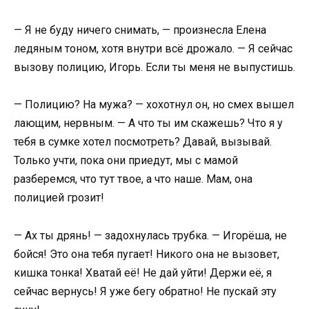
— Я не буду ничего снимать, — произнесла Елена
ледяным тоном, хотя внутри всё дрожало. — Я сейчас
вызову полицию, Игорь. Если ты меня не выпустишь.
— Полицию? На мужа? — хохотнул он, но смех вышел
лающим, нервным. — А что ты им скажешь? Что я у
тебя в сумке хотел посмотреть? Давай, вызывай.
Только учти, пока они приедут, мы с мамой
разберемся, что тут твое, а что наше. Мам, она
полицией грозит!
— Ах ты дрянь! — задохнулась трубка. — Игорёша, не
бойся! Это она тебя пугает! Никого она не вызовет,
кишка тонка! Хватай её! Не дай уйти! Держи её, я
сейчас вернусь! Я уже бегу обратно! Не пускай эту