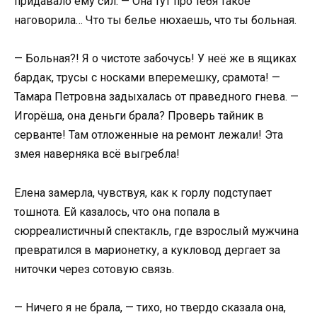
придавало ему сил. — Она тут про тебя такое
наговорила… Что ты белье нюхаешь, что ты больная.
— Больная?! Я о чистоте забочусь! У неё же в ящиках
бардак, трусы с носками вперемешку, срамота! —
Тамара Петровна задыхалась от праведного гнева. —
Игорёша, она деньги брала? Проверь тайник в
серванте! Там отложенные на ремонт лежали! Эта
змея наверняка всё выгребла!
Елена замерла, чувствуя, как к горлу подступает
тошнота. Ей казалось, что она попала в
сюрреалистичный спектакль, где взрослый мужчина
превратился в марионетку, а кукловод дергает за
ниточки через сотовую связь.
— Ничего я не брала, — тихо, но твердо сказала она,