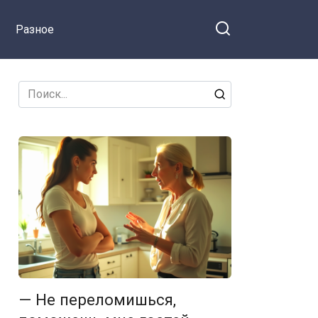
Разное
Search
for:
— Не переломишься,