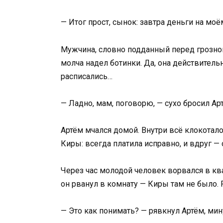
— Итог прост, сынок: завтра деньги на моём
Мужчина, словно подданный перед грозной
молча надел ботинки. Да, она действитель
расписались…
— Ладно, мам, поговорю, — сухо бросил А
Артём мчался домой. Внутри всё клокотало
Киры: всегда платила исправно, и вдруг — 
Через час молодой человек ворвался в ква
он рванул в комнату — Киры там не было. 
— Это как понимать? — рявкнул Артём, мин