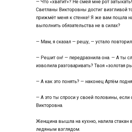
— Что «хватит»? Не смей мне рот затыкать
Светланы Викторовны достиг визгливой то
прижмёт меня к стенке! Я же вам пошла н
выполнить обязательства не в силах?
— Мам, я сказал — решу, — устало повторил
— Решит он! — передразнила она. — А ты с
изволила разговаривать? Твоя «золотая рыб
— А как это понять? — наконец Артём подня
— А это ты спроси у своей половины, если
Викторовна.
Женщина вышла на кухню, налила стакан в
ледяным взглядом.