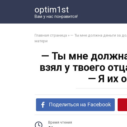
Перейти
optim1st
к
контенту
Вам у нас понравится!
Главная страница
»
— Ты мне должна деньги за долг
матери
— Ты мне должна 
взял у твоего от
— Я их 
Поделиться на Facebook
Время чтения