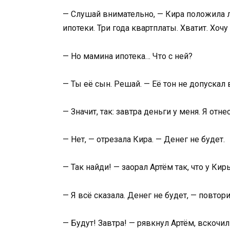
— Слушай внимательно, — Кира положила ло
ипотеки. Три года квартплаты. Хватит. Хочу
— Но мамина ипотека… Что с ней?
— Ты её сын. Решай. — Её тон не допускал
— Значит, так: завтра деньги у меня. Я отн
— Нет, — отрезала Кира. — Денег не будет.
— Так найди! — заорал Артём так, что у Ки
— Я всё сказала. Денег не будет, — повторил
— Будут! Завтра! — рявкнул Артём, вскочил