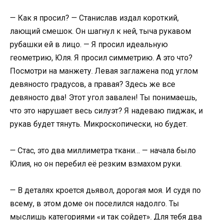
— Как я просил? — Станислав издал короткий,
лающий смешок. Он шагнул к ней, тыча рукавом
рубашки ей в лицо. — Я просил идеальную
геометрию, Юля. Я просил симметрию. А это что?
Посмотри на манжету. Левая заглажена под углом
девяносто градусов, а правая? Здесь же все
девяносто два! Этот угол завален! Ты понимаешь,
что это нарушает весь силуэт? Я надеваю пиджак, и
рукав будет тянуть. Микроскопически, но будет.
— Стас, это два миллиметра ткани… — начала было
Юлия, но он перебил её резким взмахом руки.
— В деталях кроется дьявол, дорогая моя. И судя по
всему, в этом доме он поселился надолго. Ты
мыслишь категориями «и так сойдет». Для тебя два