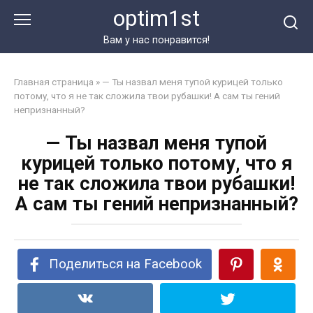
Перейти
optim1st
к
контенту
Вам у нас понравится!
Главная страница
»
— Ты назвал меня тупой курицей только
потому, что я не так сложила твои рубашки! А сам ты гений
непризнанный?
— Ты назвал меня тупой
курицей только потому, что я
не так сложила твои рубашки!
А сам ты гений непризнанный?
Поделиться на Facebook