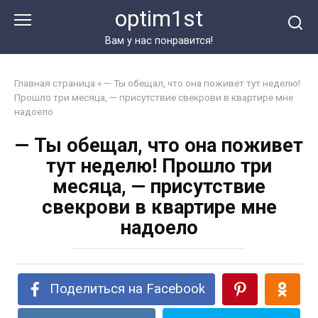
Перейти
optim1st
к
контенту
Вам у нас понравится!
Главная страница
»
— Ты обещал, что она поживет тут неделю!
Прошло три месяца, — присутствие свекрови в квартире мне
надоело
— Ты обещал, что она поживет
тут неделю! Прошло три
месяца, — присутствие
свекрови в квартире мне
надоело
Поделиться на Facebook