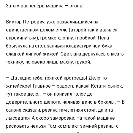
Зато у вас теперь машина — огонь!
Виктор Петрович, уже развалившийся на
единственном целом стуле (второй так и валялся
опрокинутым), громко хлопнул пробкой. Пена
брызнула на стол, заливая клавиатуру ноутбука
сладкой липкой жижей. Светлана дернулась спасать
технику, но свекр лишь махнул рукой.
— Да ладно тебе, тряпкой протрешь! Дело-то
житейское! Главное — радость какая! Кстати, сынок,
тут такое дело… — он понизил голос до
доверительного шепота, наливая вино в бокалы. — В
салоне сказали, резина там летняя стоит, да и та
лысоватая. А скоро заморозки. На такой машине
рисковать нельзя. Там комплект зимней резины с