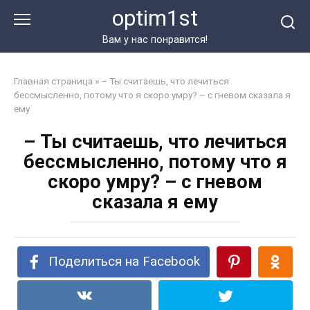
Перейти
optim1st
к
контенту
Вам у нас понравится!
Главная страница
»
– Ты считаешь, что лечиться
бессмысленно, потому что я скоро умру? – с гневом сказала я
ему
– Ты считаешь, что лечиться
бессмысленно, потому что я
скоро умру? – с гневом
сказала я ему
Поделиться на Facebook