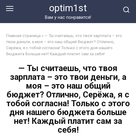
Перейти
optim1st
к
контенту
Вам у нас понравится!
Главная страница
»
— Ты считаешь, что твоя зарплата – это
твои деньги, а моя – это наш общий бюджет? Отлично,
Серёжа, я с тобой согласна! Только с этого дня нашего
бюджета больше нет! Каждый платит сам за себя!
— Ты считаешь, что твоя
зарплата – это твои деньги, а
моя – это наш общий
бюджет? Отлично, Серёжа, я с
тобой согласна! Только с этого
дня нашего бюджета больше
нет! Каждый платит сам за
себя!