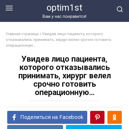
Перейти
optim1st
к
контенту
Вам у нас понравится!
Главная страница
»
Увидев лицо пациента, которого
отказывались принимать, хирург велел срочно готовить
операционную…
Увидев лицо пациента,
которого отказывались
принимать, хирург велел
срочно готовить
операционную…
Поделиться на Facebook