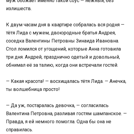
муж обожает именно такой соус — нежный, без
излишеств.
К двум часам дня в квартире собралась вся родня —
тётя Лида с мужем, двоюродные братья Андрея,
соседка Валентины Петровны Зинаида Ивановна.
Стол ломился от угощений, которые Анна готовила
три дня. Андрей, празднично одетый и довольный,
обнимал её за талию, когда они встречали гостей.
— Какая красота! — восхищалась тётя Лида. — Анечка,
ты волшебница просто!
— Да уж, постаралась девочка, — согласилась
Валентина Петровна, разливая гостям шампанское. —
Правда, я ей немного помогла. Одна бы она не
справилась.