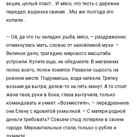
акции, целый пласт… И мясо, что тесть с деревни
передал, вырезка свиная… Мы же полгода это
копили…
— Ой, да что ты заладил: рыба, мясо, — раздраженно
отмахнулась мать, словно от назойливой мухи. —
Великое дело, трагедию мирового масштаба
устроили. Купите еще, не обеднеете. В магазинах
полно всего, полки ломятся. Развели сырость на
ровном месте. Подумаешь, вода натекла. Тряпку
возьми да вытри, делов-то на пять минут. А то стоит
жена твоя, руки в боки, глаза выпучила, только
командовать и умеет. «Возместите», — передразнила
она Елену с ядовитой ухмылкой. — С матери родной
деньги требовать? Совсем стыд потеряли в своем
городе. Меркантильные стали, только о рубле и
думаете.