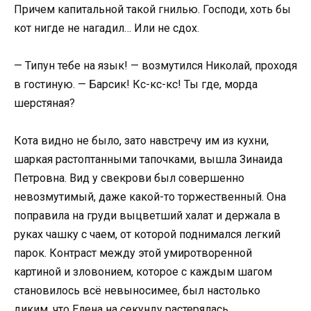
Причем капитальной такой гнилью. Господи, хоть бы
кот нигде не нагадил… Или не сдох.
— Типун тебе на язык! — возмутился Николай, проходя
в гостиную. — Барсик! Кс-кс-кс! Ты где, морда
шерстяная?
Кота видно не было, зато навстречу им из кухни,
шаркая растоптанными тапочками, вышла Зинаида
Петровна. Вид у свекрови был совершенно
невозмутимый, даже какой-то торжественный. Она
поправила на груди выцветший халат и держала в
руках чашку с чаем, от которой поднимался легкий
парок. Контраст между этой умиротворенной
картиной и зловонием, которое с каждым шагом
становилось всё невыносимее, был настолько
диким, что Елена на секунду растерялась.