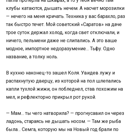
пыль протерла на шкафах, а то у тебя вечно там
клубы катаются, дышать нечем. А насчет морозилки
— нечего на меня кричать. Техника у вас барахло, раз
так быстро течет. Мой советский «Саратов» на даче
трое суток держал холод, когда свет отключали, и
ничего, пельмени даже не слипались. А это ваше
модное, импортное недоразумение… Тьфу. Одно
название, а толку ноль.
В кухню наконец-то зашел Коля. Увидев лужу и
распахнутую дверцу, из которой на пол шлепались
капли тухлой жижи, он побледнел, став похожим на
мел, и рефлекторно прикрыл рот рукой.
— Мам… ты чего натворила? — прогнусавил он через
ладонь, стараясь не дышать носом. — Там же рыба
была… Семга, которую мы на Новый год брали по