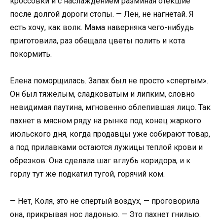
кроссовки и с наслаждением разминая отекшие
после долгой дороги стопы. — Лен, не нагнетай. Я
есть хочу, как волк. Мама наверняка чего-нибудь
приготовила, раз обещала цветы полить и кота
покормить.
Елена поморщилась. Запах был не просто «спертым».
Он был тяжелым, сладковатым и липким, словно
невидимая паутина, мгновенно облепившая лицо. Так
пахнет в мясном ряду на рынке под конец жаркого
июльского дня, когда продавцы уже собирают товар,
а под прилавками остаются лужицы теплой крови и
обрезков. Она сделала шаг вглубь коридора, и к
горлу тут же подкатил тугой, горячий ком.
— Нет, Коля, это не спертый воздух, — проговорила
она, прикрывая нос ладонью. — Это пахнет гнилью.