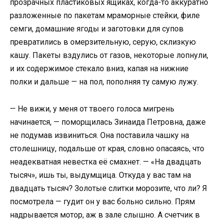
прозрачных пластиковых ящиках, когда-то аккуратно
разложенные по пакетам мраморные стейки, филе
семги, домашние ягоды и заготовки для супов
превратились в омерзительную, серую, склизкую
кашу. Пакеты вздулись от газов, некоторые лопнули,
и их содержимое стекало вниз, капая на нижние
полки и дальше — на пол, пополняя ту самую лужу.
— Не вижи, у меня от твоего голоса мигрень
начинается, — поморщилась Зинаида Петровна, даже
не подумав извиниться. Она поставила чашку на
столешницу, подальше от края, словно опасаясь, что
неадекватная невестка её смахнет. — «На двадцать
тысяч», ишь ты, выдумщица. Откуда у вас там на
двадцать тысяч? Золотые слитки морозите, что ли? Я
посмотрела — гудит он у вас больно сильно. Прям
надрывается мотор, аж в зале слышно. А счетчик в