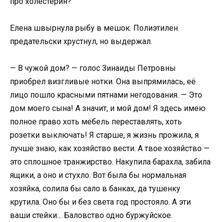
про холестерин?
Елена швырнула рыбу в мешок. Полиэтилен
предательски хрустнул, но выдержал.
— В чужой дом? — голос Зинаиды Петровны
приобрел визгливые нотки. Она выпрямилась, её
лицо пошло красными пятнами негодования. — Это
дом моего сына! А значит, и мой дом! Я здесь имею
полное право хоть мебель переставлять, хоть
розетки выключать! Я старше, я жизнь прожила, я
лучше знаю, как хозяйство вести. А твое хозяйство —
это сплошное транжирство. Накупила барахла, забила
ящики, а оно и стухло. Вот была бы нормальная
хозяйка, солила бы сало в банках, да тушенку
крутила. Оно бы и без света год простояло. А эти
ваши стейки… Баловство одно буржуйское.