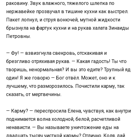
раковину. Звук влажного, тяжелого шлепка по
нержавейке прозвучал в тишине кухни как выстрел.
Пакет лопнул, и струя вонючей, мутной жидкости
брызнула на фартук кухни и на рукав халата Зинаиды
Петровны.
— Фу! — взвизгнула свекровь, отскакивая и
брезгливо отряхивая рукав. — Какая гадость! Ты что
творишь, ненормальная? И вы это едите? Трупный яд
один! Я же говорю — Бог отвёл. Может, оно и к
лучшему, что разморозилось. Почистили карму, так
сказать, от мертвечины.
— Карму? — переспросила Елена, чувствуя, как внутри
поднимается волна холодной, белой, расчетливой
ненависти. — Вы называете уничтожение еды на
двадцать тысяч чисткой кармы? Отлично. Коля, дай