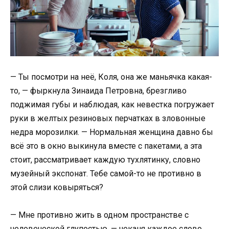
— Ты посмотри на неё, Коля, она же маньячка какая-
то, — фыркнула Зинаида Петровна, брезгливо
поджимая губы и наблюдая, как невестка погружает
руки в желтых резиновых перчатках в зловонные
недра морозилки. — Нормальная женщина давно бы
всё это в окно выкинула вместе с пакетами, а эта
стоит, рассматривает каждую тухлятинку, словно
музейный экспонат. Тебе самой-то не противно в
этой слизи ковыряться?
— Мне противно жить в одном пространстве с
человеческой глупостью, — чеканя каждое слово,