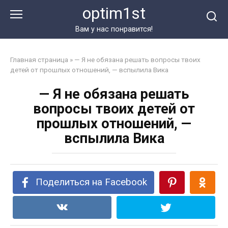
Перейти
optim1st
к
контенту
Вам у нас понравится!
Главная страница
»
— Я не обязана решать вопросы твоих
детей от прошлых отношений, — вспылила Вика
— Я не обязана решать
вопросы твоих детей от
прошлых отношений, —
вспылила Вика
Поделиться на Facebook