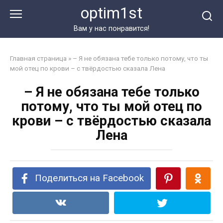
Перейти
optim1st
к
контенту
Вам у нас понравится!
Главная страница
»
– Я не обязана тебе только потому, что ты
мой отец по крови – с твёрдостью сказала Лена
– Я не обязана тебе только
потому, что ты мой отец по
крови – с твёрдостью сказала
Лена
Поделиться на Facebook