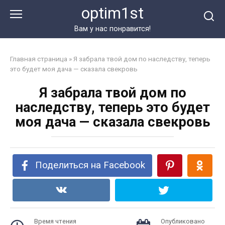
Перейти
optim1st
к
контенту
Вам у нас понравится!
Главная страница
»
Я забрала твой дом по наследству, теперь
это будет моя дача — сказала свекровь
Я забрала твой дом по
наследству, теперь это будет
моя дача — сказала свекровь
Поделиться на Facebook
Время чтения
Опубликовано