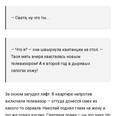
— Света, ну что ты…
— Что я? — она швырнула квитанции на стол. —
Твоя мать вчера хвасталась новым
телевизором! А я второй год в дырявых
сапогах хожу!
За окном загудел лифт. В квартире напротив
включили телевизор — оттуда донёсся смех из
какого-то сериала. Николай поднял глаза на жену и
тут же отвёл взгляд. Светлана права — он это знал. Но