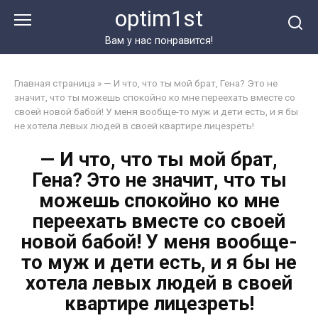
Перейти
optim1st
к
контенту
Вам у нас понравится!
Главная страница
»
— И что, что ты мой брат, Гена? Это не
значит, что ты можешь спокойно ко мне переехать вместе со
своей новой бабой! У меня вообще-то муж и дети есть, и я бы
не хотела левых людей в своей квартире лицезреть!
— И что, что ты мой брат,
Гена? Это не значит, что ты
можешь спокойно ко мне
переехать вместе со своей
новой бабой! У меня вообще-
то муж и дети есть, и я бы не
хотела левых людей в своей
квартире лицезреть!