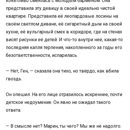
кокетливо смеялась с молодым барменом. Она
представила эту девицу в своей идеально чистой
квартире. Представила её леопардовые лосины на
своём светлом диване, её сигаретный дым на своей
кухне, её вульгарный смех в коридоре, где на стенах
висят рисунки её детей. И что-то внутри неё, какая-то
последняя капля терпения, накопленного за годы его
безответственности, испарилась.
— Нет, Ген, — сказала она тихо, но твёрдо, как вбила
гвоздь.
Он опешил. На его лице отразилось искреннее, почти
детское недоумение. Он явно не ожидал такого
ответа.
— В смысле нет? Марин, ты чего? Мы же не надолго.