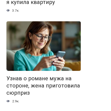
я купила квартиру
3.7к.
Узнав о романе мужа на
стороне, жена приготовила
сюрприз
2.9к.