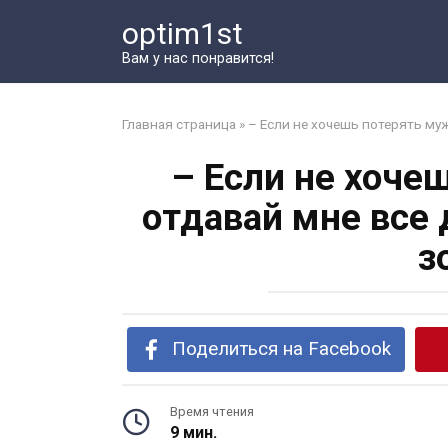
Перейти
optim1st
к
контенту
Вам у нас понравится!
Главная страница
»
– Если не хочешь потерять муж
– Если не хоче
отдавай мне все 
з
Поделиться на Facebook
Время чтения
9 мин.