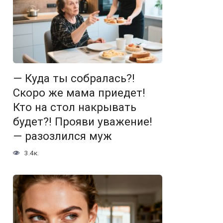
— Куда ты собралась?!
Скоро же мама приедет!
Кто на стол накрывать
будет?! Прояви уважение!
— разозлился муж
3.4к.