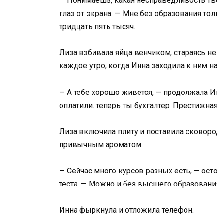
— Понимаешь, какая несправедливость тво
глаз от экрана. — Мне без образования т
тридцать пять тысяч.
Лиза взбивала яйца венчиком, стараясь н
каждое утро, когда Инна заходила к ним на
— А тебе хорошо живется, — продолжала Ин
оплатили, теперь ты бухгалтер. Престижна
Лиза включила плиту и поставила сковоро
привычным ароматом.
— Сейчас много курсов разных есть, — ос
теста. — Можно и без высшего образования
Инна фыркнула и отложила телефон.