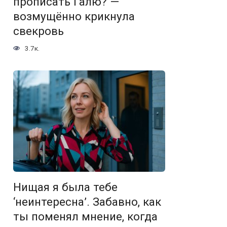
прописать Галю? —
возмущённо крикнула
свекровь
3.7к.
Нищая я была тебе
‘неинтересна’. Забавно, как
ты поменял мнение, когда