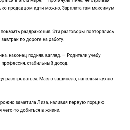
рится в этом мире, — протянула Инна, не отрывая
олько продавцом идти можно. Зарплата там максимум
е показать раздражения. Эти разговоры повторялись
 завтрак по дороге на работу.
на, наконец подняв взгляд. — Родители учебу
я профессия, стабильный доход.
ду разогреваться. Масло зашипело, наполняя кухню
торожно заметила Лиза, наливая первую порцию
 чего-то добиться в жизни.