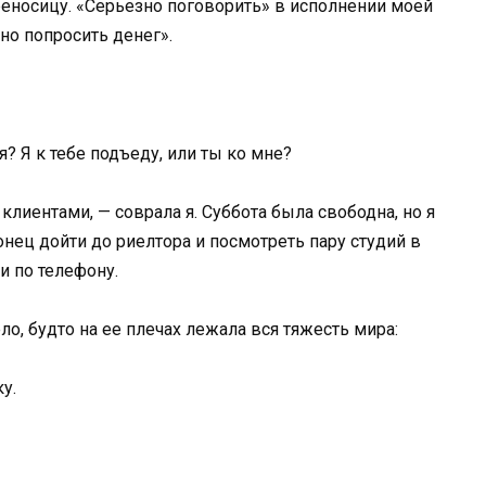
ереносицу. «Серьезно поговорить» в исполнении моей
но попросить денег».
? Я к тебе подъеду, или ты ко мне?
клиентами, — соврала я. Суббота была свободна, но я
онец дойти до риелтора и посмотреть пару студий в
и по телефону.
ло, будто на ее плечах лежала вся тяжесть мира:
у.