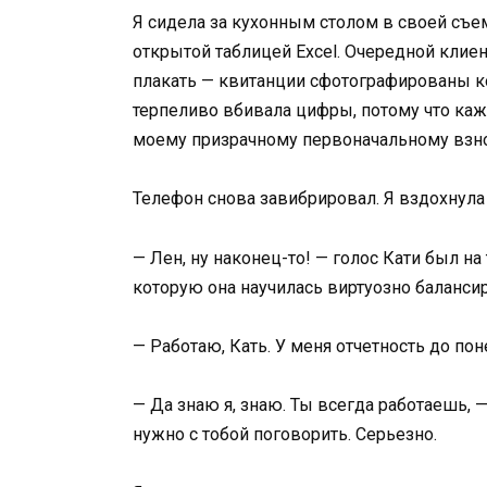
Я сидела за кухонным столом в своей съе
открытой таблицей Excel. Очередной клиен
плакать — квитанции сфотографированы ко
терпеливо вбивала цифры, потому что каж
моему призрачному первоначальному взнос
Телефон снова завибрировал. Я вздохнула 
— Лен, ну наконец-то! — голос Кати был н
которую она научилась виртуозно балансир
— Работаю, Кать. У меня отчетность до по
— Да знаю я, знаю. Ты всегда работаешь, —
нужно с тобой поговорить. Серьезно.