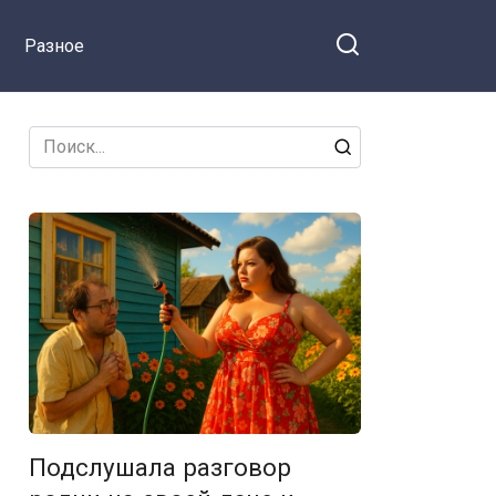
страну
Разное
Search
for:
Подслушала разговор