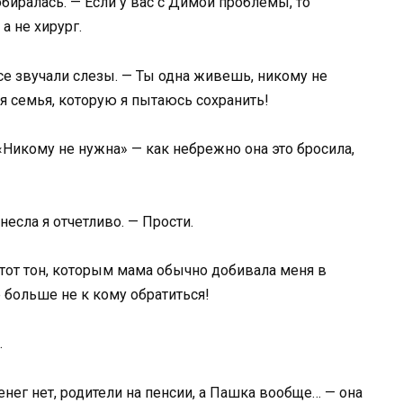
обиралась. — Если у вас с Димой проблемы, то
а не хирург.
осе звучали слезы. — Ты одна живешь, никому не
ня семья, которую я пытаюсь сохранить!
 «Никому не нужна» — как небрежно она это бросила,
несла я отчетливо. — Прости.
 тот тон, которым мама обычно добивала меня в
не больше не к кому обратиться!
.
нег нет, родители на пенсии, а Пашка вообще… — она