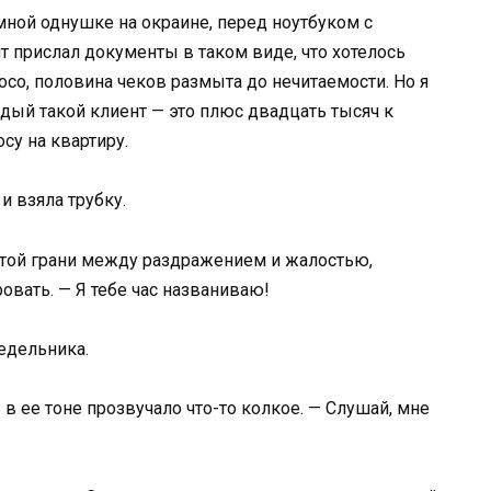
мной однушке на окраине, перед ноутбуком с
т прислал документы в таком виде, что хотелось
со, половина чеков размыта до нечитаемости. Но я
дый такой клиент — это плюс двадцать тысяч к
у на квартиру.
и взяла трубку.
а той грани между раздражением и жалостью,
овать. — Я тебе час названиваю!
недельника.
 в ее тоне прозвучало что-то колкое. — Слушай, мне