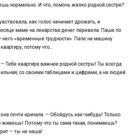
ешь нормально. И что, помочь жалко родной сестре?
увствовала, как голос начинает дрожать, и
месяце маме на лекарства денег перевела. Паше по
 у него «временные трудности». Папе на машину
 квартиру, потому что…
м. — Тебе квартира важнее родной сестры! Ты всегда
авильная, со своими таблицами и цифрами, а на людей
 она почти кричала. — Обойдусь как-нибудь! Только
дна живешь! Потому что ты сама такая, понимаешь?
рит — ты не наша!