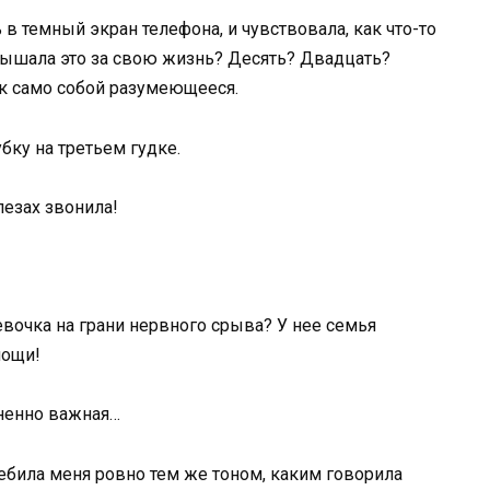
 в темный экран телефона, и чувствовала, как что-то
слышала это за свою жизнь? Десять? Двадцать?
ак само собой разумеющееся.
бку на третьем гудке.
лезах звонила!
евочка на грани нервного срыва? У нее семья
мощи!
зненно важная…
ебила меня ровно тем же тоном, каким говорила