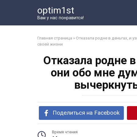
Перейти
optim1st
к
контенту
Вам у нас понравится!
Главная страница
»
Отказала родне в деньгах, и у
своей жизни
Отказала родне в 
они обо мне ду
вычеркнуть
Поделиться на Facebook
Время чтения