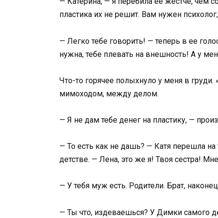
— Катерина, — я перебила ее жестче, чем с
пластика их не решит. Вам нужен психолог, 
— Легко тебе говорить! — теперь в ее гол
нужна, тебе плевать на внешность! А у ме
Что-то горячее полыхнуло у меня в груди.
мимоходом, между делом.
— Я не дам тебе денег на пластику, — произ
— То есть как не дашь? — Катя перешла на
детстве. — Лена, это же я! Твоя сестра! М
— У тебя муж есть. Родители. Брат, наконец
— Ты что, издеваешься? У Димки самого де