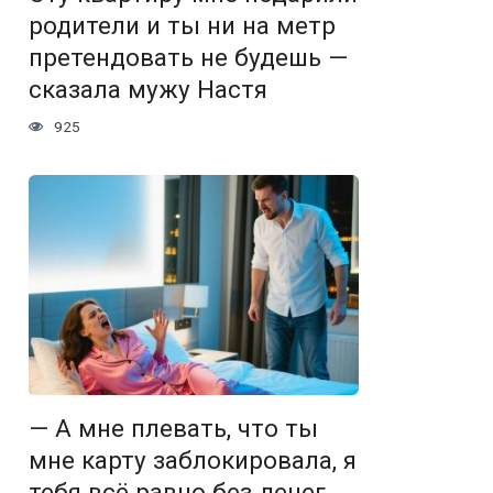
родители и ты ни на метр
претендовать не будешь —
сказала мужу Настя
925
— А мне плевать, что ты
мне карту заблокировала, я
тебя всё равно без денег