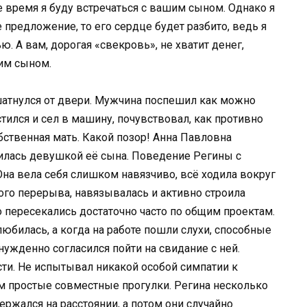
ое время я буду встречаться с вашим сыном. Однако я
 предложение, то его сердце будет разбито, ведь я
. А вам, дорогая «свекровь», не хватит денег,
им сыном.
шатнулся от двери. Мужчина поспешил как можно
стился и сел в машину, почувствовал, как противно
обственная мать. Какой позор! Анна Павловна
орилась девушкой её сына. Поведение Регины с
Она вела себя слишком навязчиво, всё ходила вокруг
го перерыва, навязывалась и активно строила
но пересекались достаточно часто по общим проектам.
юбилась, а когда на работе пошли слухи, способные
жденно согласился пойти на свидание с ней.
сти. Не испытывал никакой особой симпатии к
ем простые совместные прогулки. Регина несколько
ержался на расстоянии, а потом они случайно