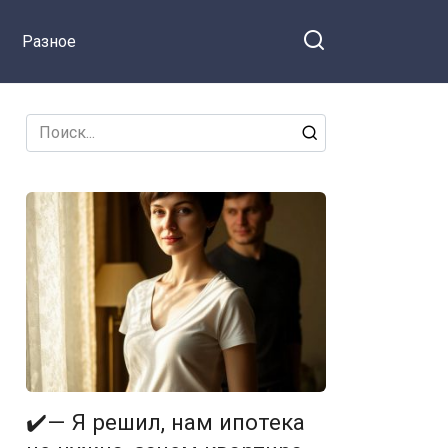
Разное
Search
for:
✔️— Я решил, нам ипотека