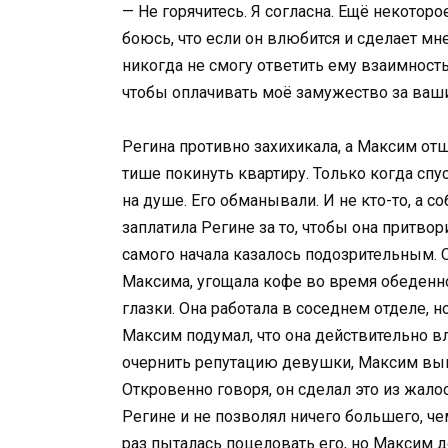
— Не горячитесь. Я согласна. Ещё некотор
боюсь, что если он влюбится и сделает мне
никогда не смогу ответить ему взаимностью
чтобы оплачивать моё замужество за ваш
Регина противно захихикала, а Максим от
тише покинуть квартиру. Только когда спу
на душе. Его обманывали. И не кто-то, а с
заплатила Регине за то, чтобы она притв
самого начала казалось подозрительным. 
Максима, угощала кофе во время обеденно
глазки. Она работала в соседнем отделе, 
Максим подумал, что она действительно вл
очернить репутацию девушки, Максим выну
Откровенно говоря, он сделал это из жало
Регине и не позволял ничего большего, ч
раз пыталась поцеловать его, но Максим д