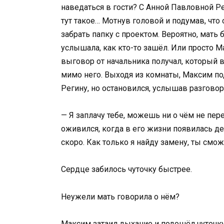
наведаться в гости? С Анной Павловной Рег
тут такое… Мотнув головой и подумав, чт
забрать папку с проектом. Вероятно, мать
услышала, как кто-то зашёл. Или просто 
выговор от начальника получал, который 
мимо него. Выходя из комнаты, Максим по
Регину, но остановился, услышав разговор
— Я заплачу тебе, можешь ни о чём не пе
оживился, когда в его жизни появилась де
скоро. Как только я найду замену, ты смож
Сердце забилось чуточку быстрее.
Неужели мать говорила о нём?
Максим затаил дыхание и подошёл чуточк