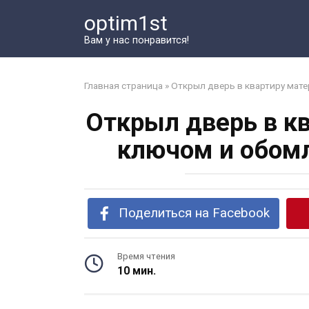
Перейти
optim1st
к
контенту
Вам у нас понравится!
Главная страница
»
Открыл дверь в квартиру мате
Открыл дверь в к
ключом и обомл
Поделиться на Facebook
Время чтения
10 мин.