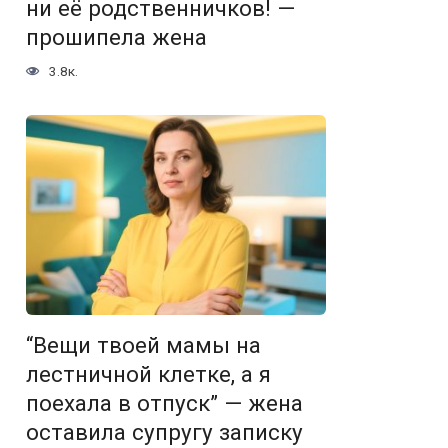
ни её родственничков! —
прошипела жена
3.8к.
“Вещи твоей мамы на
лестничной клетке, а я
поехала в отпуск” — жена
оставила супругу записку