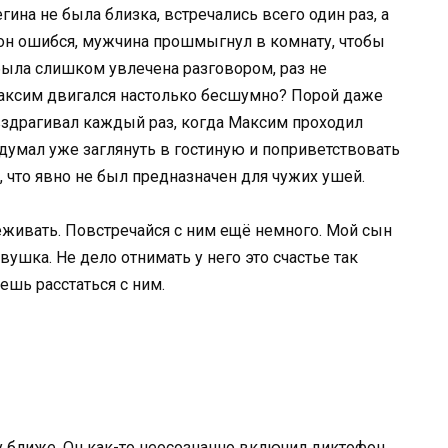
ина не была близка, встречались всего один раз, а
о он ошибся, мужчина прошмыгнул в комнату, чтобы
 была слишком увлечена разговором, раз не
Максим двигался настолько бесшумно? Порой даже
вздрагивал каждый раз, когда Максим проходил
думал уже заглянуть в гостиную и поприветствовать
, что явно не был предназначен для чужих ушей.
реживать. Повстречайся с ним ещё немного. Мой сын
вушка. Не дело отнимать у него это счастье так
ешь расстаться с ним.
у ближе. Он как-то неосознанно включил диктофон