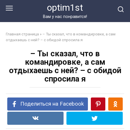
Перейти
optim1st
к
контенту
Вам у нас понравится!
Главная страница
»
– Ты сказал, что в командировке, а сам
отдыхаешь с ней? – с обидой спросила я
– Ты сказал, что в
командировке, а сам
отдыхаешь с ней? – с обидой
спросила я
Поделиться на Facebook